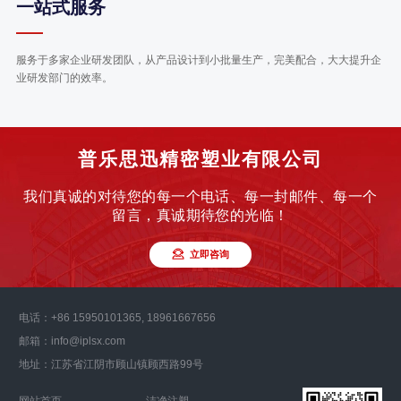
一站式服务
服务于多家企业研发团队，从产品设计到小批量生产，完美配合，大大提升企
业研发部门的效率。
普乐思迅精密塑业有限公司
我们真诚的对待您的每一个电话、每一封邮件、每一个
留言，真诚期待您的光临！
立即咨询
电话：+86 15950101365, 18961667656
邮箱：info@iplsx.com
地址：江苏省江阴市顾山镇顾西路99号